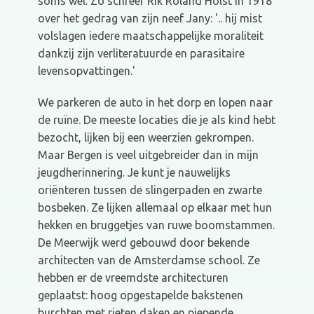
soms wel. Zo schreef Rik Roland Holst in 1918
over het gedrag van zijn neef Jany: '.. hij mist
volslagen iedere maatschappelijke moraliteit
dankzij zijn verliteratuurde en parasitaire
levensopvattingen.'
We parkeren de auto in het dorp en lopen naar
de ruïne. De meeste locaties die je als kind hebt
bezocht, lijken bij een weerzien gekrompen.
Maar Bergen is veel uitgebreider dan in mijn
jeugdherinnering. Je kunt je nauwelijks
oriënteren tussen de slingerpaden en zwarte
bosbeken. Ze lijken allemaal op elkaar met hun
hekken en bruggetjes van ruwe boomstammen.
De Meerwijk werd gebouwd door bekende
architecten van de Amsterdamse school. Ze
hebben er de vreemdste architecturen
geplaatst: hoog opgestapelde bakstenen
burchten met rieten daken en piepende