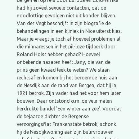
Bergen en op reis door Europa en Zuid-Afrika
had hij zoveel sexuele contacten, dat de
noodlottige gevolgen niet uit konden blijven.
Van der Vegt beschrijft in zijn biografie de
behandelingen in een kliniek in Nice uiterst kies.
Maar je vraagt je toch af hoeveel problemen al
die minnaressen in het pil-loze tijdperk door
Roland Holst hebben gehad? Hoeveel
onbekende nazaten heeft Jany, die van de
prins geen kwaad leek te weten? We slaan
rechtsaf en komen bij het beroemde huis aan
de Nesdijk aan de rand van Bergen, dat hij in
1921 betrok. Zijn vader had het voor hem laten
bouwen. Daar ontstond o.m. de vele malen
herdrukte bundel 'Een winter aan zee'. Voordat
de bejaarde dichter de Bergense
verzorgingsflat Frankenstate betrok, schonk
hij de Nesdijkwoning aan zijn buurvrouw en