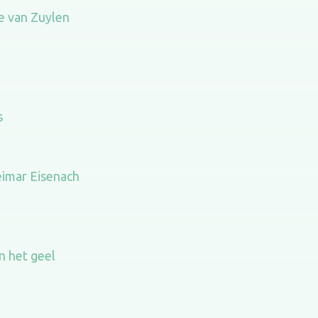
e van Zuylen
s
imar Eisenach
n het geel