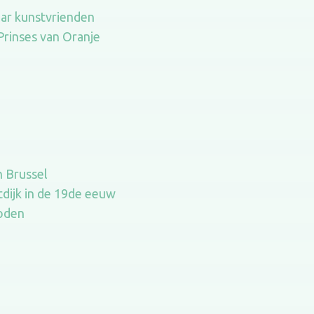
aar kunstvrienden
rinses van Oranje
n Brussel
tdijk in de 19de eeuw
goden