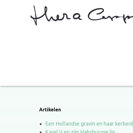
Artikelen
Een Hollandse gravin en haar kerken
Karel V en zijn Habsburgse lip