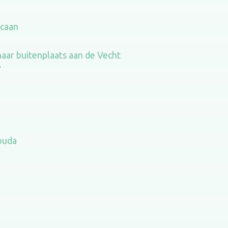
icaan
aar buitenplaats aan de Vecht
V
ouda