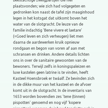
beestachtige zwelgpartijen die hier
plaatsvonden; wie zich had volgegeten en
gedronken kon naast de tafel zijn maaginhoud
legen in het kotsgat dat uitkomt boven het
water van de slotgracht. De leuze van de
familie indachtig 'Bene vivere et laetare'
(=Goed leven en zich verheugen) liet men
daarna de aardewerken kruik opnieuw
rondgaan en begon van voren af aan met
schransen en drinken. Andere details lichten
ons in over de sanitaire gewoonten van de
bewoners. Terwijl zelfs in koningspaleizen en
luxe kastelen geen latrine is te vinden, heeft
Kasteel Hoensbroek er twáalf. Ze bevinden zich
in de dikke muur van het kasteel en de afvoer
komt uit in de slotgracht. In de inventaris van
1653 worden bovendien zes 'tene (tinnen)
pispotten' genoemd en nog vijf 'kopere