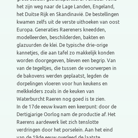
het zijn weg naar de Lage Landen, Engeland,
het Duitse Rijk en Skandinavië. De bestellingen
kwamen zelfs uit de verste uithoeken van oost
Europa. Generaties Raereners kneedden,
modelleerden, beschilderden, bakten en
glazuurden de klei. De typische drie-orige
kannetjes, die aan tafel zo makkelijk konden
worden doorgegeven, bleven een begrip. Van
van de tegeltjes, die tussen de voorwerpen in
de bakovens werden geplaatst, legden de
dorpelingen vloeren voor hun keukens en
melkkelders zoals in de keuken van
Waterburcht Raeren nog goed is te zien.
In de 17de eeuw kwam een keerpunt: door de
Dertigjarige Oorlog nam de productie af. Het
Raerens aardewerk liet zich tenslotte
verdringen door het porselein. Aan het eind
van de 19de eeuw overleed de laatste