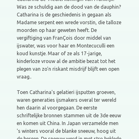
Was ze schuldig aan de dood van de dauphin?
Catharina is de geschiedenis in gegaan als
Madame serpent een wrede vorstin, die talloze
moorden op haar geweten heeft. De
vergiftiging van FranÇois door middel van
ijswater, was voor haar en Montecuculli een
koud kunstje. Maar of ze als 17-jarige,
kinderloze vrouw al de ambitie bezat tot het
plegen van zo'n riskant misdrijf blijft een open
vraag..
Toen Catharina's gelatieri ijsputten groeven,
waren generaties ijsmakers overal ter wereld
hen daarin al voorgegaan. De eerste
schriftelijke bronnen stammen uit de 3de eeuw
en komen uit China. In Japan verzamelde men
's winters vooral de blanke sneeuw, hoog uit
de bergen. De sneeuw werd in met stro beklede