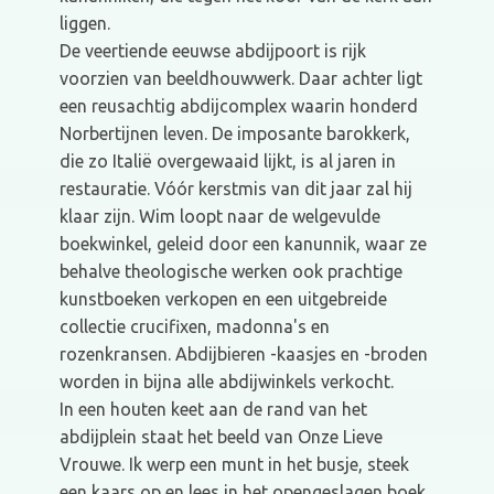
liggen.
De veertiende eeuwse abdijpoort is rijk
voorzien van beeldhouwwerk. Daar achter ligt
een reusachtig abdijcomplex waarin honderd
Norbertijnen leven. De imposante barokkerk,
die zo Italië overgewaaid lijkt, is al jaren in
restauratie. Vóór kerstmis van dit jaar zal hij
klaar zijn. Wim loopt naar de welgevulde
boekwinkel, geleid door een kanunnik, waar ze
behalve theologische werken ook prachtige
kunstboeken verkopen en een uitgebreide
collectie crucifixen, madonna's en
rozenkransen. Abdijbieren -kaasjes en -broden
worden in bijna alle abdijwinkels verkocht.
In een houten keet aan de rand van het
abdijplein staat het beeld van Onze Lieve
Vrouwe. Ik werp een munt in het busje, steek
een kaars op en lees in het opengeslagen boek