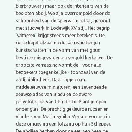
bierbrouwerij maar ook de interieurs van de
besloten abdij. We zijn overrompeld door de
schoonheid van de spierwitte refter, getooid
met stucwerk in Lodewijk XV stijl. Het begrip
'witheren' krijgt steeds meer betekenis. De
oude kapittelzaal en de sacristie bergen
kunstschatten in de vorm van met goud
bestikte misgewaden en verguld kerkzilver. De
grootste verrassing vormt de - voor alle
bezoekers toegankelijke - toonzaal van de
abdijbibliotheek. Daar liggen o.m.
middeleeuwse miniaturen, een zeventiende
eeuwse atlas van Blaeu en de zware
polyglotbijbel van Christoffel Plantijn open
onder glas. De prachtig gekleurde rupsen en
vlinders van Maria Sybilla Meriam vormen in
deze omgeving een lofzang op hun Schepper.
De abdijen hebben door de eeuwen heen de