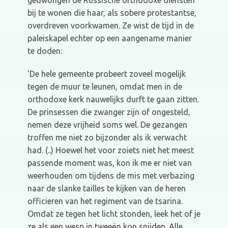
gedwongen de Russische orthodoxe diensten
bij te wonen die haar, als sobere protestantse,
overdreven voorkwamen. Ze wist de tijd in de
paleiskapel echter op een aangename manier
te doden:
'De hele gemeente probeert zoveel mogelijk
tegen de muur te leunen, omdat men in de
orthodoxe kerk nauwelijks durft te gaan zitten.
De prinsessen die zwanger zijn of ongesteld,
nemen deze vrijheid soms wel. De gezangen
troffen me niet zo bijzonder als ik verwacht
had. (..) Hoewel het voor zoiets niet het meest
passende moment was, kon ik me er niet van
weerhouden om tijdens de mis met verbazing
naar de slanke tailles te kijken van de heren
officieren van het regiment van de tsarina.
Omdat ze tegen het licht stonden, leek het of je
ze als een wesp in tweeën kon snijden. Alle