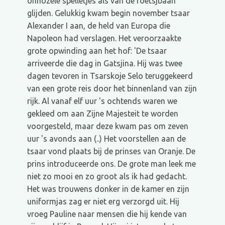
onnozele spelletjes als van de roetsjbaan
glijden. Gelukkig kwam begin november tsaar
Alexander I aan, de held van Europa die
Napoleon had verslagen. Het veroorzaakte
grote opwinding aan het hof: 'De tsaar
arriveerde die dag in Gatsjina. Hij was twee
dagen tevoren in Tsarskoje Selo teruggekeerd
van een grote reis door het binnenland van zijn
rijk. Al vanaf elf uur 's ochtends waren we
gekleed om aan Zijne Majesteit te worden
voorgesteld, maar deze kwam pas om zeven
uur 's avonds aan (..) Het voorstellen aan de
tsaar vond plaats bij de prinses van Oranje. De
prins introduceerde ons. De grote man leek me
niet zo mooi en zo groot als ik had gedacht.
Het was trouwens donker in de kamer en zijn
uniformjas zag er niet erg verzorgd uit. Hij
vroeg Pauline naar mensen die hij kende van